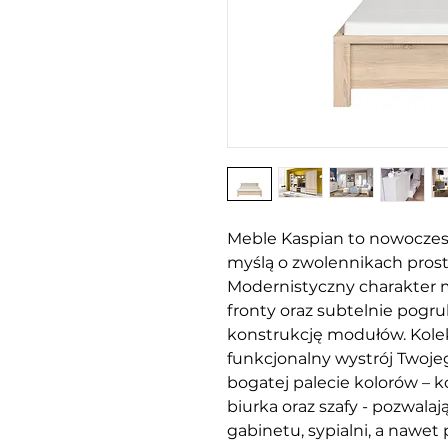
Meble Kaspian to nowoczes
myślą o zwolennikach prost
Modernistyczny charakter 
fronty oraz subtelnie pogr
konstrukcję modułów. Kole
funkcjonalny wystrój Two
bogatej palecie kolorów – kom
biurka oraz szafy - pozwalaj
gabinetu, sypialni, a nawet