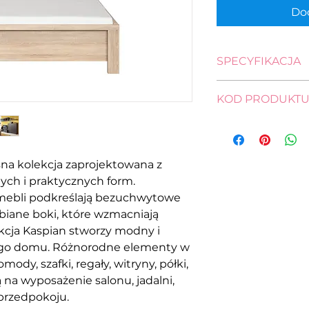
Dod
SPECYFIKACJA
wysokość: 35,0 - 6
KOD PRODUKT
długość: 206,5 cm
szerokość: 148,0 c
łóżko
pow. spania: 200,0 
S128-LOZ/140-DS
na kolekcja zaprojektowana z
ych i praktycznych form.
mebli podkreślają bezuchwytowe
ubiane boki, które wzmacniają
kcja Kaspian stworzy modny i
jego domu. Różnorodne elementy w
ody, szafki, regały, witryny, półki,
ą na wyposażenie salonu, jadalni,
 przedpokoju.