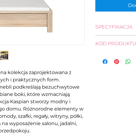
Dod
SPECYFIKACJA
wysokość: 35,0 - 6
KOD PRODUKT
długość: 206,5 cm
szerokość: 148,0 c
łóżko
pow. spania: 200,0
S128-LOZ/140-DS
na kolekcja zaprojektowana z
ych i praktycznych form.
mebli podkreślają bezuchwytowe
ubiane boki, które wzmacniają
kcja Kaspian stworzy modny i
jego domu. Różnorodne elementy w
ody, szafki, regały, witryny, półki,
ą na wyposażenie salonu, jadalni,
 przedpokoju.