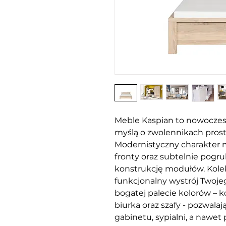
Meble Kaspian to nowoczes
myślą o zwolennikach prost
Modernistyczny charakter 
fronty oraz subtelnie pogr
konstrukcję modułów. Kole
funkcjonalny wystrój Two
bogatej palecie kolorów – kom
biurka oraz szafy - pozwalaj
gabinetu, sypialni, a nawet