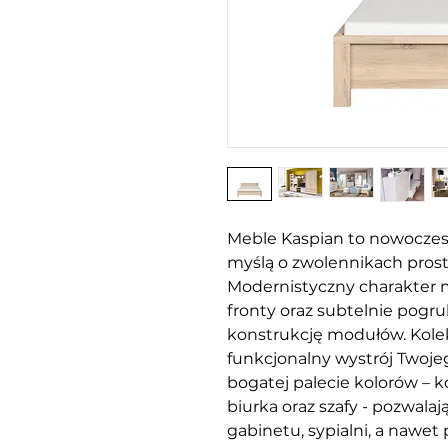
Meble Kaspian to nowoczes
myślą o zwolennikach prost
Modernistyczny charakter 
fronty oraz subtelnie pogr
konstrukcję modułów. Kole
funkcjonalny wystrój Two
bogatej palecie kolorów – kom
biurka oraz szafy - pozwalaj
gabinetu, sypialni, a nawet