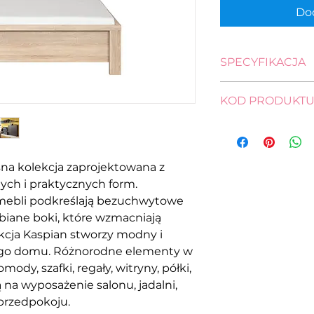
Dod
SPECYFIKACJA
wysokość: 35,0 - 6
KOD PRODUKT
długość: 206,5 cm
szerokość: 148,0 c
łóżko
pow. spania: 200,0 
S128-LOZ/140-DS
na kolekcja zaprojektowana z
ych i praktycznych form.
mebli podkreślają bezuchwytowe
ubiane boki, które wzmacniają
kcja Kaspian stworzy modny i
jego domu. Różnorodne elementy w
ody, szafki, regały, witryny, półki,
ą na wyposażenie salonu, jadalni,
 przedpokoju.