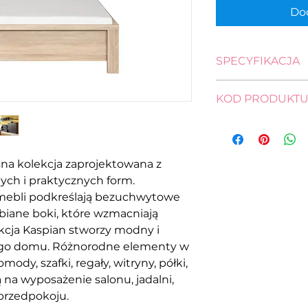
Dod
SPECYFIKACJA
wysokość: 35,0 - 6
KOD PRODUKT
długość: 206,5 cm
szerokość: 148,0 c
łóżko
pow. spania: 200,0
S128-LOZ/140-DS
na kolekcja zaprojektowana z
ych i praktycznych form.
mebli podkreślają bezuchwytowe
ubiane boki, które wzmacniają
kcja Kaspian stworzy modny i
jego domu. Różnorodne elementy w
ody, szafki, regały, witryny, półki,
ą na wyposażenie salonu, jadalni,
 przedpokoju.