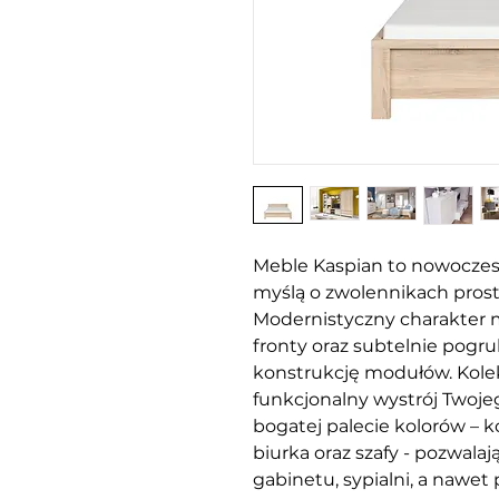
Meble Kaspian to nowoczes
myślą o zwolennikach prost
Modernistyczny charakter 
fronty oraz subtelnie pogr
konstrukcję modułów. Kole
funkcjonalny wystrój Two
bogatej palecie kolorów – kom
biurka oraz szafy - pozwalaj
gabinetu, sypialni, a nawet