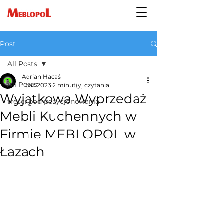
Post
All Posts
Adrian Hacaś
All Posts
1 paź 2023
2 minut(y) czytania
Wyjątkowa Wyprzedaż
treści pod pozycjonowania
Mebli Kuchennych w
Firmie MEBLOPOL w
Łazach