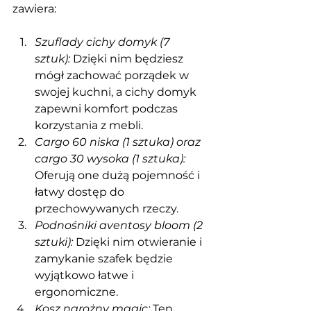
zawiera:
Szuflady cichy domyk (7 
sztuk):
 Dzięki nim będziesz 
mógł zachować porządek w 
swojej kuchni, a cichy domyk 
zapewni komfort podczas 
korzystania z mebli.
Cargo 60 niska (1 sztuka) oraz 
cargo 30 wysoka (1 sztuka):
Oferują one dużą pojemność i 
łatwy dostęp do 
przechowywanych rzeczy.
Podnośniki aventosy bloom (2 
sztuki):
 Dzięki nim otwieranie i 
zamykanie szafek będzie 
wyjątkowo łatwe i 
ergonomiczne.
Kosz narożny magic:
 Ten 