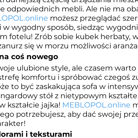
ie odpowiednich mebli. Ale nie ma ob
OPOL.online
 możesz przeglądać szer
 w wygodny sposób, siedząc wygodni
m fotelu! Zrób sobie kubek herbaty, w
zanurz się w morzu możliwości aranża
 na coś nowego
oje ulubione style, ale czasem warto 
strefę komfortu i spróbować czegoś z
e to być zaskakująca sofa w intens
angardowy stół z nietypowym kształte
w kształcie jajka! 
MEBLOPOL.online
 
ego potrzebujesz, aby dać swojej prze
rakter!
lorami i teksturami