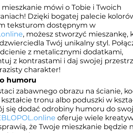
 mieszkanie mówi o Tobie i Twoich 
niach! Dzięki bogatej palecie kolorów
m teksturom dostępnym w 
online
, możesz stworzyć mieszankę, k
zwierciedla Twój unikalny styl. Połąc
dcienie z metalicznymi dodatkami, 
j z kontrastami i daj swojej przestrz
azisty charakter!
co humoru
taci zabawnego obrazu na ścianie, koc
kształcie tronu albo poduszki w kształ
bój się dodać odrobiny humoru do swo
BLOPOL.online
 oferuje wiele kreaty
 sprawią, że Twoje mieszkanie będzie ni