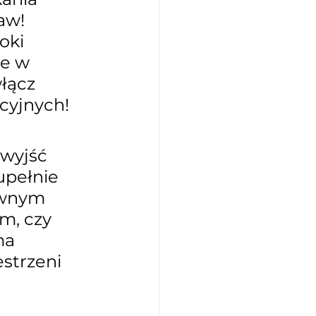
aw! 
oki 
e w 
łącz 
cyjnych!
wyjść 
upełnie 
ywnym 
m, czy 
ma 
strzeni 