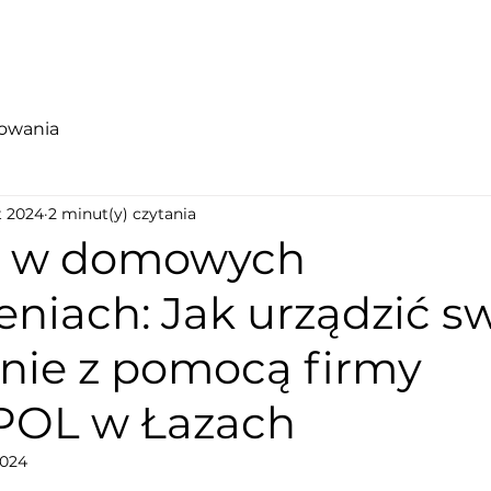
nowania
t 2024
2 minut(y) czytania
m w domowych
eniach: Jak urządzić s
nie z pomocą firmy
OL w Łazach
2024