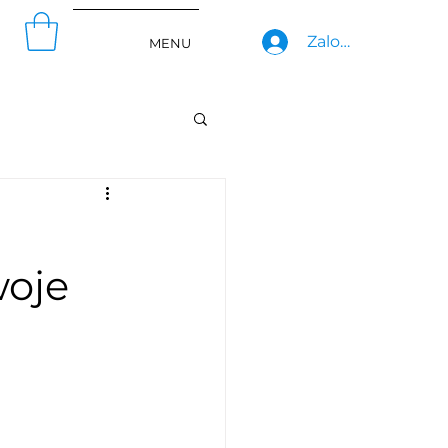
Zaloguj się
MENU
woje