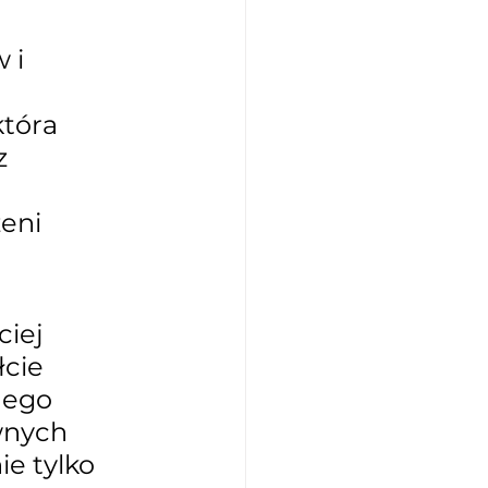
 i 
tóra 
z 
eni 
iej 
cie 
jego 
wnych 
e tylko 