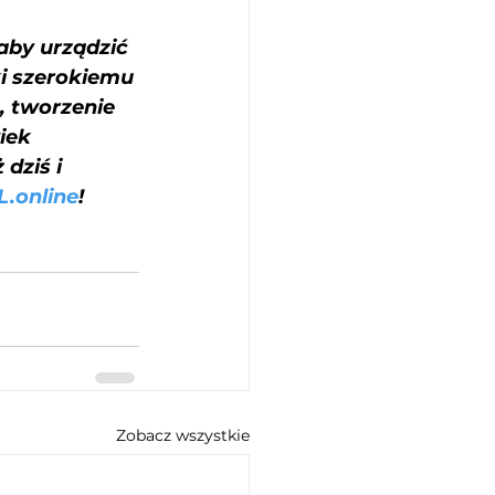
aby urządzić 
i szerokiemu 
 tworzenie 
iek 
dziś i 
.online
!
Zobacz wszystkie