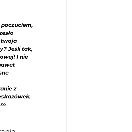
z poczuciem, 
zesło 
 twoja 
? Jeśli tak, 
wej! I nie 
nawet 
sne 
anie z 
wskazówek, 
em 
ania 