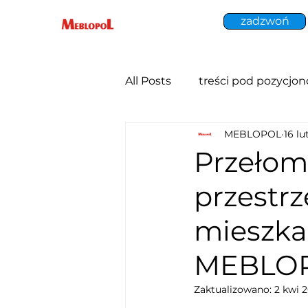
zadzwoń
All Posts
treści pod pozycjo
MEBLOPOL
16 lu
Przeło
przestrz
mieszka
MEBLOP
Zaktualizowano:
2 kwi 