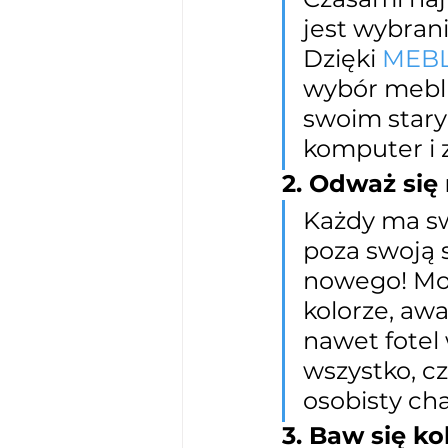
jest wybran
Dzięki 
MEBL
wybór mebli
swoim stary
komputer i 
2. Odważ się
Każdy ma sw
poza swoją 
nowego! Moż
kolorze, aw
nawet fotel 
wszystko, cz
osobisty cha
3. Baw się ko