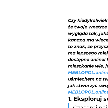
Czy kiedykolwiek 
że twoje wnętrze
wygląda tak, jak
kanapa ma więcej 
to znak, że przys
ma lepszego miej
dostępne online!
mieszkanie wie, j
MEBLOPOL.onlin
uśmiechem na twa
jak stworzyć swo
MEBLOPOL.onlin
1. Eksploruj 
Czasami naj