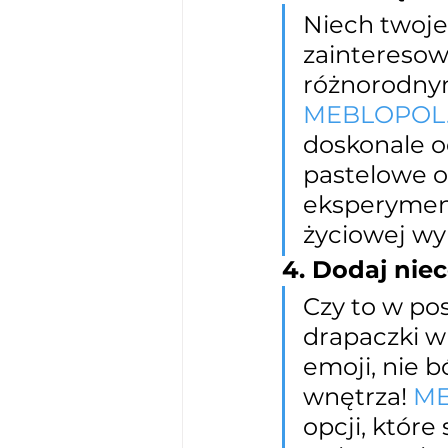
Niech twoje
zainteresowa
różnorodny
MEBLOPOL.
doskonale od
pastelowe o
eksperymentu
życiowej wyr
4. Dodaj nie
Czy to w pos
drapaczki w 
emoji, nie 
wnętrza! 
ME
opcji, które