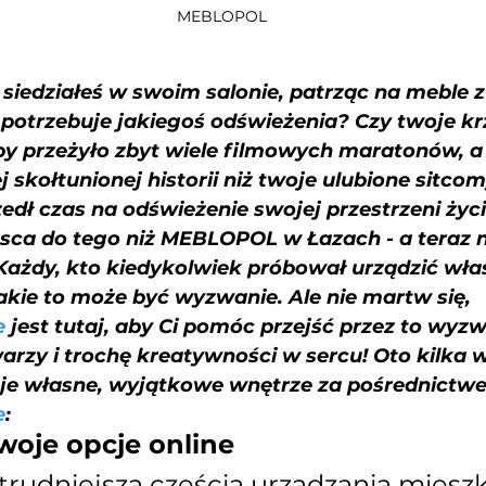
MEBLOPOL
siedziałeś w swoim salonie, patrząc na meble 
 potrzebuje jakiegoś odświeżenia? Czy twoje kr
by przeżyło zbyt wiele filmowych maratonów, a
skołtunionej historii niż twoje ulubione sitcomy
zedł czas na odświeżenie swojej przestrzeni życio
sca do tego niż MEBLOPOL w Łazach - a teraz 
 Każdy, kto kiedykolwiek próbował urządzić wła
akie to może być wyzwanie. Ale nie martw się, 
e
 jest tutaj, aby Ci pomóc przejść przez to wyzw
rzy i trochę kreatywności w sercu! Oto kilka 
je własne, wyjątkowe wnętrze za pośrednictw
e
:
swoje opcje online
trudniejszą częścią urządzania mieszk