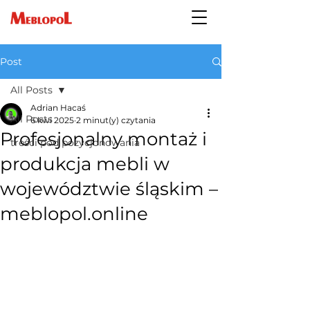
Post
All Posts
Adrian Hacaś
All Posts
6 kwi 2025
2 minut(y) czytania
Profesjonalny montaż i
treści pod pozycjonowania
produkcja mebli w
województwie śląskim –
meblopol.online