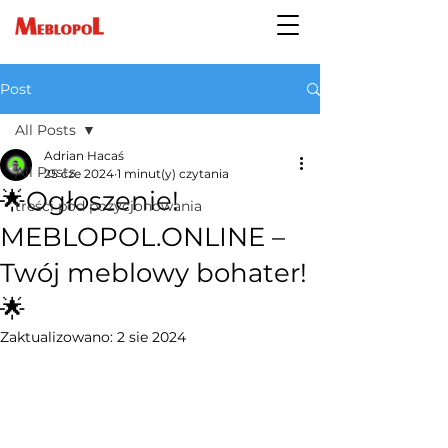
Post
All Posts
Adrian Hacaś
All Posts
25 cze 2024
1 minut(y) czytania
🌟Ogłoszenie!
treści pod pozycjonowania
MEBLOPOL.ONLINE –
Twój meblowy bohater!
🌟
Zaktualizowano:
2 sie 2024