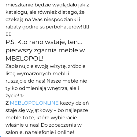
mieszkanie będzie wyglądało jak z 
katalogu, ale również dlatego, że 
czekają na Was niespodzianki i 
rabaty godne superbohaterów! 🦸‍♂️
🦸‍♀️
P.S. Kto rano wstaje, ten… 
pierwszy zgarnia meble w 
MBELOPOL!
Zaplanujcie swoją wizytę, zróbcie 
listę wymarzonych mebli i 
ruszajcie do nas! Nasze meble nie 
tylko odmieniają wnętrza, ale i 
życie! ✨
Z 
MEBLOPOL.ONLINE
 każdy dzień 
staje się wyjątkowy – bo najlepsze 
meble to te, które wybieracie 
właśnie u nas! Do zobaczenia w 
salonie, na telefonie i online! 