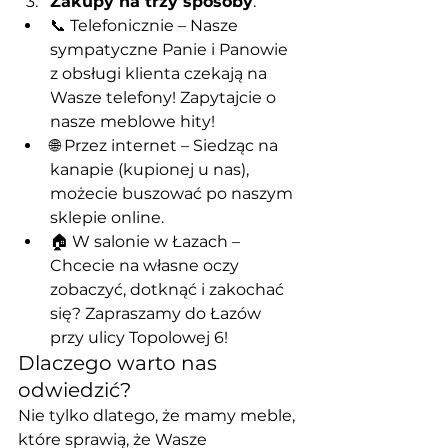
Zakupy na trzy sposoby
:
📞 Telefonicznie – Nasze 
sympatyczne Panie i Panowie 
z obsługi klienta czekają na 
Wasze telefony! Zapytajcie o 
nasze meblowe hity!
🌐 Przez internet – Siedząc na 
kanapie (kupionej u nas), 
możecie buszować po naszym 
sklepie online.
🏠 W salonie w Łazach – 
Chcecie na własne oczy 
zobaczyć, dotknąć i zakochać 
się? Zapraszamy do Łazów 
przy ulicy Topolowej 6!
Dlaczego warto nas 
odwiedzić?
Nie tylko dlatego, że mamy meble, 
które sprawią, że Wasze 