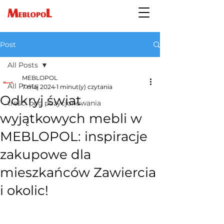
Post
All Posts
MEBLOPOL
All Posts
7 maj 2024
1 minut(y) czytania
Odkryj świat
treści pod pozycjonowania
wyjątkowych mebli w
MEBLOPOL: inspiracje
zakupowe dla
mieszkańców Zawiercia
i okolic!