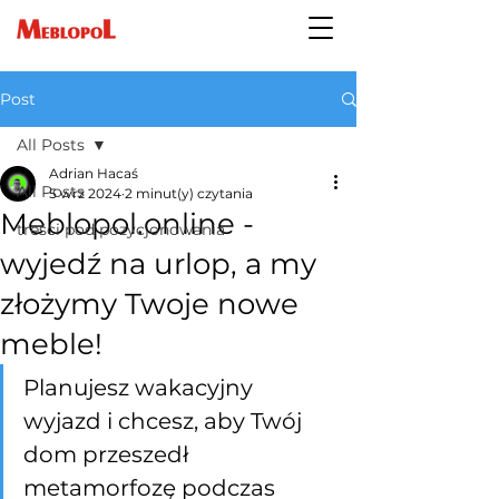
Post
All Posts
Adrian Hacaś
All Posts
5 wrz 2024
2 minut(y) czytania
Meblopol.online -
treści pod pozycjonowania
wyjedź na urlop, a my
złożymy Twoje nowe
meble!
Planujesz wakacyjny 
wyjazd i chcesz, aby Twój 
dom przeszedł 
metamorfozę podczas 