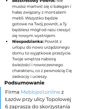
Bezstresowy Powrót:
 Nie 
musisz martwić się o bałagan i 
hałas związany z montażem 
mebli. Wszystko będzie 
gotowe na Twój powrót, a Ty 
będziesz mógł od razu cieszyć 
się nowym wystrojem.
Niespodzianka:
 Powrót z 
urlopu do nowo urządzonego 
domu to wyjątkowe przeżycie. 
Twoje wnętrza nabiorą 
świeżości i nowoczesnego 
charakteru, co z pewnością Cię 
zaskoczy i ucieszy.
Podsumowanie
Firma 
Meblopol.online
 z 
Łazów przy ulicy Topolowej 
6 zaprasza do skorzystania 