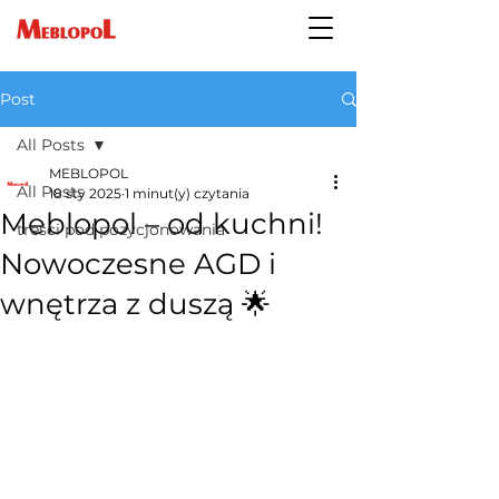
Post
All Posts
MEBLOPOL
All Posts
18 sty 2025
1 minut(y) czytania
Meblopol – od kuchni!
treści pod pozycjonowania
Nowoczesne AGD i
wnętrza z duszą 🌟