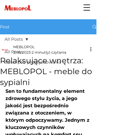
Post
All Posts
MEBLOPOL
All Posts
21 lis 2023
2 minut(y) czytania
Relaksujące wnętrza:
treści pod pozycjonowania
MEBLOPOL - meble do
sypialni
Sen to fundamentalny element 
zdrowego stylu życia, a jego 
jakość jest bezpośrednio 
związana z otoczeniem, w 
którym odpoczywamy. Jednym z 
kluczowych czynników 
wpływających na komfort snu 