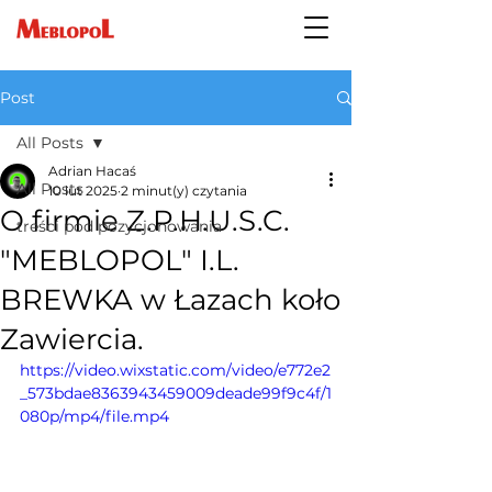
Post
All Posts
Adrian Hacaś
All Posts
10 lut 2025
2 minut(y) czytania
O firmie Z.P.H.U.S.C.
treści pod pozycjonowania
"MEBLOPOL" I.L.
BREWKA w Łazach koło
Zawiercia.
https://video.wixstatic.com/video/e772e2
_573bdae8363943459009deade99f9c4f/1
080p/mp4/file.mp4