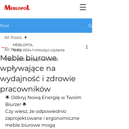
Post
All Posts
MEBLOPOL
All Posts
15 sty 2024
1 minut(y) czytania
Meble biurowe
treści pod pozycjonowania
wpływające na
wydajność i zdrowie
pracowników
🌟 Odkryj Nową Energię w Twoim 
Biurze! 🌟
Czy wiesz, że odpowiednio 
zaprojektowane i ergonomiczne 
meble biurowe mogą 