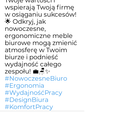
Twoje wartości i 
wspierają Twoją firmę 
w osiąganiu sukcesów! 
🌟 Odkryj, jak 
nowoczesne, 
ergonomiczne meble 
biurowe mogą zmienić 
atmosferę w Twoim 
biurze i podnieść 
wydajność całego 
zespołu! 💼🪑✨ 
#NowoczesneBiuro
#Ergonomia
#WydajnośćPracy
#DesignBiura
#KomfortPracy