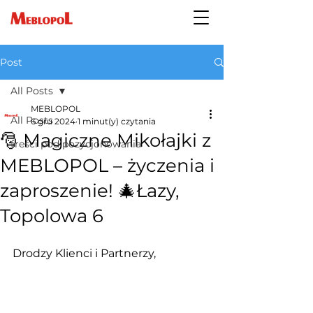
Post
All Posts
MEBLOPOL
All Posts
6 gru 2024
1 minut(y) czytania
🎅 Magiczne Mikołajki z
treści pod pozycjonowania
MEBLOPOL – życzenia i
zaproszenie! 🎄Łazy,
Topolowa 6
Drodzy Klienci i Partnerzy,