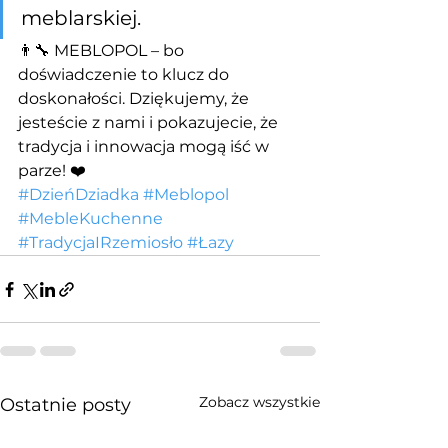
meblarskiej.
👨‍🔧 MEBLOPOL – bo 
doświadczenie to klucz do 
doskonałości. Dziękujemy, że 
jesteście z nami i pokazujecie, że 
tradycja i innowacja mogą iść w 
parze! ❤️
#DzieńDziadka
#Meblopol
#MebleKuchenne
#TradycjaIRzemiosło
#Łazy
Zobacz wszystkie
Ostatnie posty