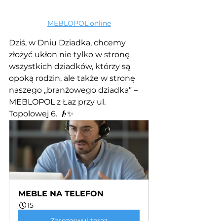
MEBLOPOL.online
Dziś, w Dniu Dziadka, chcemy 
złożyć ukłon nie tylko w stronę 
wszystkich dziadków, którzy są 
opoką rodzin, ale także w stronę 
naszego „branżowego dziadka” – 
MEBLOPOL z Łaz przy ul. 
Topolowej 6. 👴✨
MEBLE NA TELEFON
15
Zarezerwuj teraz