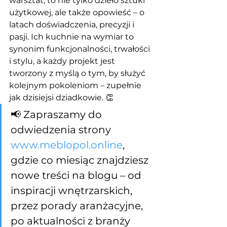
warsztat, to nie tylko dzieło sztuki 
użytkowej, ale także opowieść – o 
latach doświadczenia, precyzji i 
pasji. Ich kuchnie na wymiar to 
synonim funkcjonalności, trwałości 
i stylu, a każdy projekt jest 
tworzony z myślą o tym, by służyć 
kolejnym pokoleniom – zupełnie 
jak dzisiejsi dziadkowie. 👏
📢 Zapraszamy do 
odwiedzenia strony 
www.meblopol.online
, 
gdzie co miesiąc znajdziesz 
nowe treści na blogu – od 
inspiracji wnętrzarskich, 
przez porady aranżacyjne, 
po aktualności z branży 