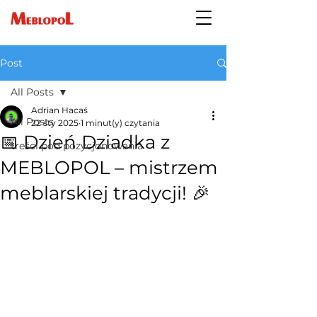
Post
All Posts
Adrian Hacaś
All Posts
22 sty 2025
1 minut(y) czytania
📅 Dzień Dziadka z
treści pod pozycjonowania
MEBLOPOL – mistrzem
meblarskiej tradycji! 🎉