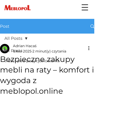
Post
All Posts
Adrian Hacaś
All Posts
6 kwi 2025
2 minut(y) czytania
Bezpieczne zakupy
treści pod pozycjonowania
mebli na raty – komfort i
wygoda z
meblopol.online