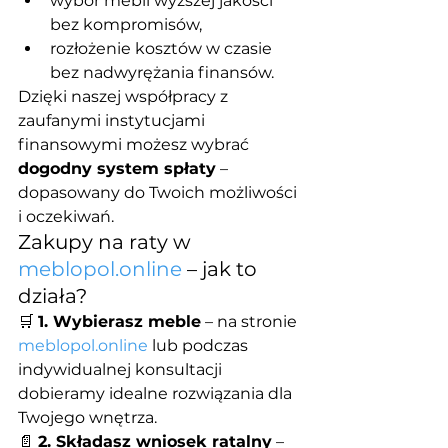
wybór mebli wyższej jakości 
bez kompromisów,
rozłożenie kosztów w czasie 
bez nadwyrężania finansów.
Dzięki naszej współpracy z 
zaufanymi instytucjami 
finansowymi możesz wybrać 
dogodny system spłaty
 – 
dopasowany do Twoich możliwości 
i oczekiwań.
Zakupy na raty w 
meblopol.online
 – jak to 
działa?
🛒 
1. Wybierasz meble
 – na stronie 
meblopol.online
 lub podczas 
indywidualnej konsultacji 
dobieramy idealne rozwiązania dla 
Twojego wnętrza.
📄 
2. Składasz wniosek ratalny
 – 