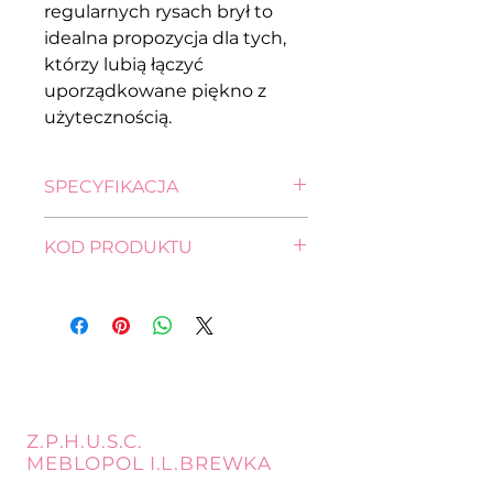
regularnych rysach brył to
idealna propozycja dla tych,
którzy lubią łączyć
uporządkowane piękno z
użytecznością.
SPECYFIKACJA
wysokość: 122,0 cm
KOD PRODUKTU
szerokość: 60,0 cm
głębokość: 29,0 cm
SFW1W-DSAJ/DWB
Z.P.H.U.S.C.
MEBLOPOL I.L.BREWKA