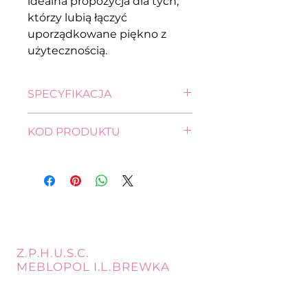
idealna propozycja dla tych,
którzy lubią łączyć
uporządkowane piękno z
użytecznością.
SPECYFIKACJA
wysokość: 200,0 cm
KOD PRODUKTU
szerokość: 90,0 cm
głębokość: 41,5 cm
REG1W3D/20/9-DSAJ/DWB
Z.P.H.U.S.C.
MEBLOPOL I.L.BREWKA