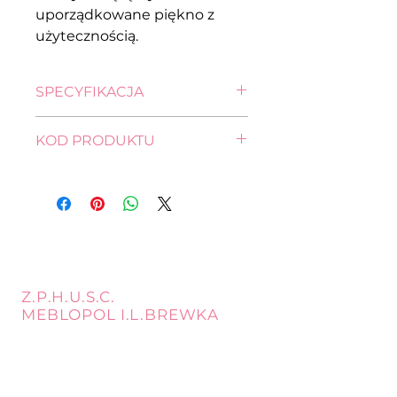
uporządkowane piękno z
użytecznością.
SPECYFIKACJA
wysokość: 144,0 cm
KOD PRODUKTU
szerokość: 90,0 cm
głębokość: 41,5 cm
REG1W3D/14/9-DSAJ/DWB
Z.P.H.U.S.C.
MEBLOPOL I.L.BREWKA
call
Phone:
32 671 97 82
Phone:
509 335 137