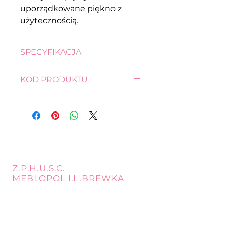
uporządkowane piękno z
użytecznością.
SPECYFIKACJA
wysokość: 40,5 cm
KOD PRODUKTU
szerokość: 150,0 cm
głębokość: 29,0 cm
SFW1K-DSAJ/DWB
Z.P.H.U.S.C.
MEBLOPOL I.L.BREWKA
call
Phone:
32 671 97 82
Phone:
509 335 137