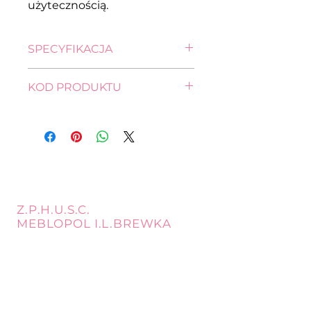
użytecznością.
SPECYFIKACJA
wysokość: 43,0 cm
KOD PRODUKTU
szerokość: 50,0 cm
głębokość: 41,5 cm
KOM2S-DSAJ/DWB
Z.P.H.U.S.C.
MEBLOPOL I.L.BREWKA
call
Phone:
32 671 97 82
Phone:
509 335 137
Mon. - Fri. 9:00 - 17:00
Opening