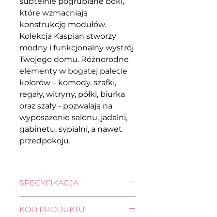
subtelnie pogrubiane boki,
które wzmacniają
konstrukcję modułów.
Kolekcja Kaspian stworzy
modny i funkcjonalny wystrój
Twojego domu. Różnorodne
elementy w bogatej palecie
kolorów – komody, szafki,
regały, witryny, półki, biurka
oraz szafy - pozwalają na
wyposażenie salonu, jadalni,
gabinetu, sypialni, a nawet
przedpokoju.
SPECYFIKACJA
wysokość: 50,5 cm
KOD PRODUKTU
szerokość: 70,0 cm