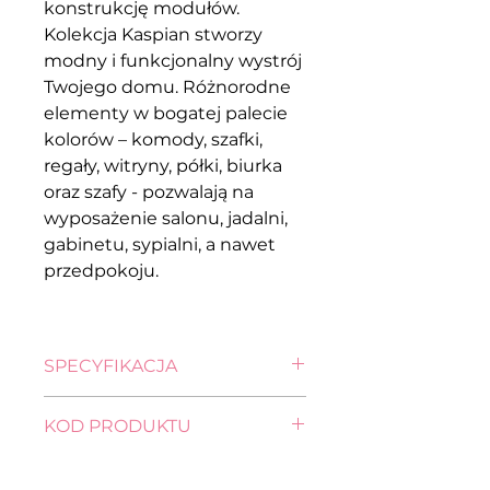
konstrukcję modułów.
Kolekcja Kaspian stworzy
modny i funkcjonalny wystrój
Twojego domu. Różnorodne
elementy w bogatej palecie
kolorów – komody, szafki,
regały, witryny, półki, biurka
oraz szafy - pozwalają na
wyposażenie salonu, jadalni,
gabinetu, sypialni, a nawet
przedpokoju.
SPECYFIKACJA
wysokość: 77,0 cm
KOD PRODUKTU
szerokość: 49,0 cm
głębokość: 40,5 cm
szafka