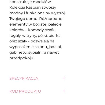
konstrukcję modułów.
Kolekcja Kaspian stworzy
modny i funkcjonalny wystrój
Twojego domu. Różnorodne
elementy w bogatej palecie
kolorów – komody, szafki,
regały, witryny, półki, biurka
oraz szafy - pozwalają na
wyposażenie salonu, jadalni,
gabinetu, sypialni, a nawet
przedpokoju.
SPECYFIKACJA
wysokość: 211,0 cm
KOD PRODUKTU
szerokość: 153,5 cm
głębokość: 55,5 cm
SZAFA