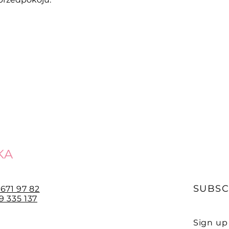
KA
SUBSC
 671 97 82
 335 137
Sign up 