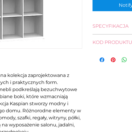
Notif
SPECYFIKACJA
wysokość: 111,0 cm
KOD PRODUKT
szerokość: 114,0 cm
głębokość: 38,5 cm
regał
REG/12/12-BI
na kolekcja zaprojektowana z
ych i praktycznych form.
mebli podkreślają bezuchwytowe
ubiane boki, które wzmacniają
kcja Kaspian stworzy modny i
jego domu. Różnorodne elementy w
ody, szafki, regały, witryny, półki,
ą na wyposażenie salonu, jadalni,
 przedpokoju.