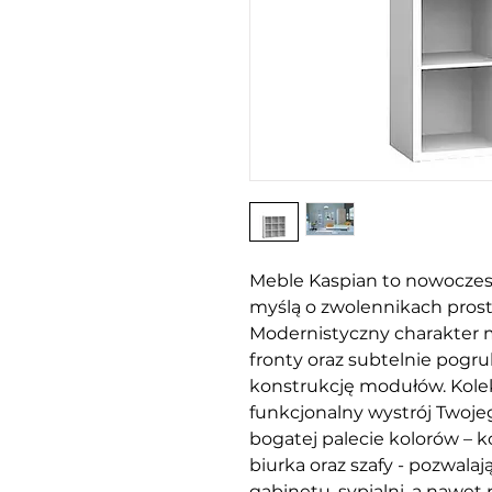
Meble Kaspian to nowoczes
myślą o zwolennikach prost
Modernistyczny charakter 
fronty oraz subtelnie pogr
konstrukcję modułów. Kole
funkcjonalny wystrój Two
bogatej palecie kolorów – kom
biurka oraz szafy - pozwalaj
gabinetu, sypialni, a nawet