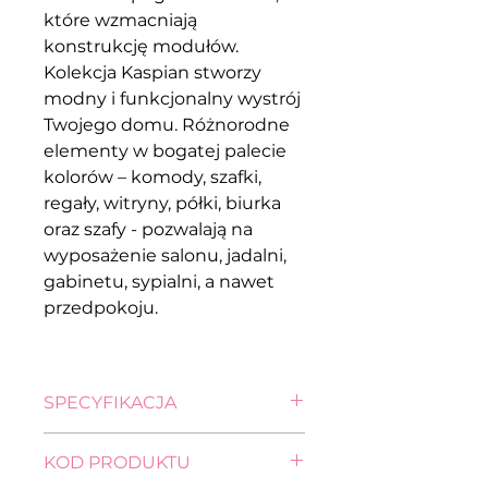
które wzmacniają
konstrukcję modułów.
Kolekcja Kaspian stworzy
modny i funkcjonalny wystrój
Twojego domu. Różnorodne
elementy w bogatej palecie
kolorów – komody, szafki,
regały, witryny, półki, biurka
oraz szafy - pozwalają na
wyposażenie salonu, jadalni,
gabinetu, sypialni, a nawet
przedpokoju.
SPECYFIKACJA
szerokość: 37,0 cm
KOD PRODUKTU
głębokość: 52,0 cm