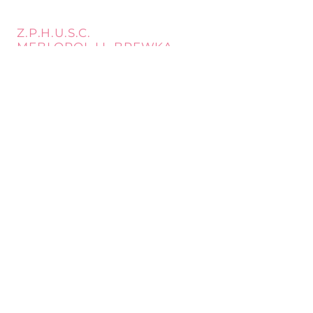
Z.P.H.U.S.C.
MEBLOPOL I.L.BREWKA
call
Phone:
32 671 97 82
Phone:
509 335 137
Mon. - Fri. 9:00 - 17:00
Opening
Saturday 9:00 - 13:00
hours
Location
st. Topolowa 6
42-450 Łazy
SUBSCRIBE
Sign up to stay up to date.
E-mail