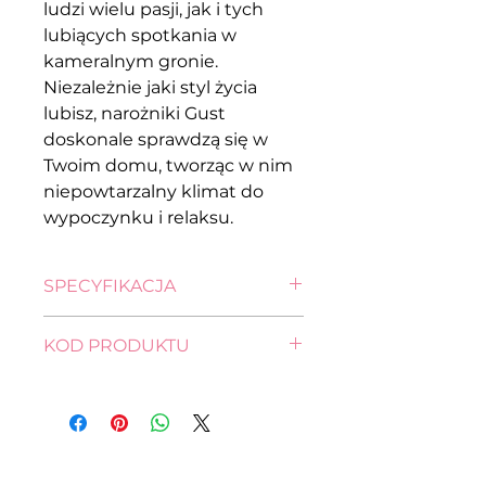
ludzi wielu pasji, jak i tych
lubiących spotkania w
kameralnym gronie.
Niezależnie jaki styl życia
lubisz, narożniki Gust
doskonale sprawdzą się w
Twoim domu, tworząc w nim
niepowtarzalny klimat do
wypoczynku i relaksu.
SPECYFIKACJA
wysokość: 93,0 cm
KOD PRODUKTU
szerokość: 250,0 cm
głębokość: 184,0 cm
FL11-NA-SOTELO_II-2F.RECBK-G2-
pow. spania: 193,0 x 124,0 cm
SOLO_262