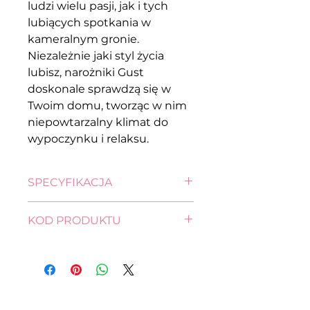
ludzi wielu pasji, jak i tych
lubiących spotkania w
kameralnym gronie.
Niezależnie jaki styl życia
lubisz, narożniki Gust
doskonale sprawdzą się w
Twoim domu, tworząc w nim
niepowtarzalny klimat do
wypoczynku i relaksu.
SPECYFIKACJA
wysokość: 89,0 cm
KOD PRODUKTU
szerokość: 240,0 cm
głębokość: 138,0 cm
FL11-NA-PRZEMEK_IV-
pow. spania: 208,0 x 121,0 cm
LX_3DL.RECBKMU-G2-