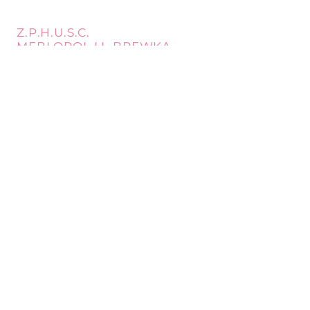
Z.P.H.U.S.C.
MEBLOPOL I.L.BREWKA
call
Phone:
32 671 97 82
Phone:
509 335 137
Mon. - Fri. 9:00 - 17:00
Opening
Saturday 9:00 - 13:00
hours
Location
st. Topolowa 6
42-450 Łazy
SUBSCRIBE
Sign up to stay up to date.
E-mail