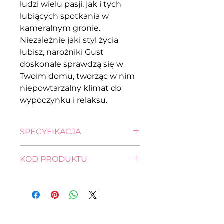
ludzi wielu pasji, jak i tych
lubiących spotkania w
kameralnym gronie.
Niezależnie jaki styl życia
lubisz, narożniki Gust
doskonale sprawdzą się w
Twoim domu, tworząc w nim
niepowtarzalny klimat do
wypoczynku i relaksu.
SPECYFIKACJA
wysokość: 90,0 cm
KOD PRODUKTU
szerokość: 252,0 cm
głębokość: 185,0 cm
FL11-NA-LONE-RECBK.2F-G3-
pow. spania: 195,0 x 134,0 cm
SOLAR_77