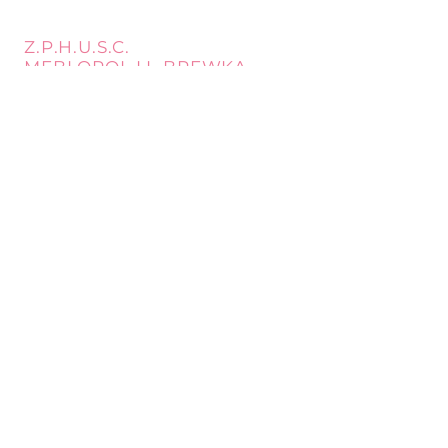
Z.P.H.U.S.C.
MEBLOPOL I.L.BREWKA
call
Phone:
32 671 97 82
Phone:
509 335 137
Mon. - Fri. 9:00 - 17:00
Opening
Saturday 9:00 - 13:00
hours
Location
st. Topolowa 6
42-450 Łazy
SUBSCRIBE
Sign up to stay up to date.
E-mail