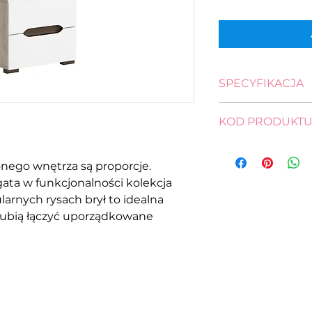
SPECYFIKACJA
wysokość: 43,0 cm
KOD PRODUKT
szerokość: 50,0 cm
głębokość: 41,5 cm
KOM2S-DSAJ/DW
nego wnętrza są proporcje.
gata w funkcjonalności kolekcja
larnych rysach brył to idealna
 lubią łączyć uporządkowane