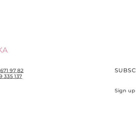
KA
SUBSC
 671 97 82
 335 137
Sign up 
E-mail