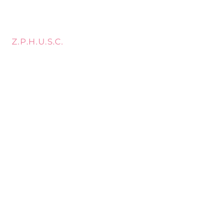
Z.P.H.U.S.C.
MEBLOPOL I.L.BREWKA
call
Phone:
32 671 97 82
Phone:
509 335 137
Mon. - Fri. 9:00 - 17:00
Opening
Saturday 9:00 - 13:00
hours
Location
st. Topolowa 6
42-450 Łazy
SUBSCRIBE
Sign up to stay up to date.