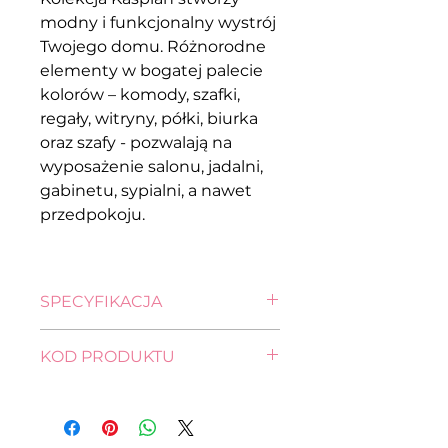
modny i funkcjonalny wystrój
Twojego domu. Różnorodne
elementy w bogatej palecie
kolorów – komody, szafki,
regały, witryny, półki, biurka
oraz szafy - pozwalają na
wyposażenie salonu, jadalni,
gabinetu, sypialni, a nawet
przedpokoju.
SPECYFIKACJA
wysokość: 92,0 cm
KOD PRODUKTU
szerokość: 143,5 cm
głębokość: 40,5 cm
komoda
KOM2D4S