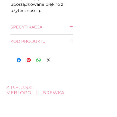
uporządkowane piękno z
użytecznością.
SPECYFIKACJA
wysokość: 104,5 cm
KOD PRODUKTU
szerokość: 150,0 cm
głębokość: 41,5 cm
KOM2W1D3S-DSAJ/DWB
Z.P.H.U.S.C.
MEBLOPOL I.L.BREWKA
call
Phone:
32 671 97 82
Phone:
509 335 137