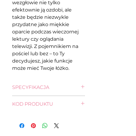
wezgłowie nie tylko
efektownie ją ozdobi, ale
także będzie niezwykle
przydatne jako miękkie
oparcie podczas wieczornej
lektury czy oglądania
telewizji. Z pojemnikiem na
pościel lub bez – to Ty
decydujesz, jakie funkcje
może mieć Twoje łóżko.
SPECYFIKACJA
wysokość: 99,0 cm
KOD PRODUKTU
długość: 215,0 cm
szerokość: 176,0 cm
FL11-LO-SYNTIA_III-160X200-G3-
głębokość: 216,0 cm
RAIN_16
pow. spania: 200,0 x 160,0 cm