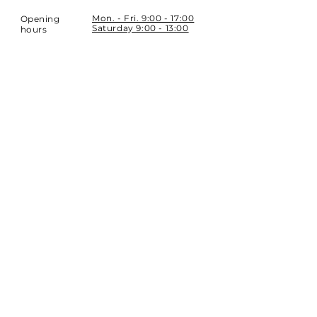
Mon. - Fri. 9:00 - 17:00
Opening
Saturday 9:00 - 13:00
hours
Location
st. Topolowa 6
42-450 Łazy
SUBSCRIBE
Sign up to stay up to date.
E-mail
Subscribe
Phone:
32 671 97 82
Phone:
509 335 137