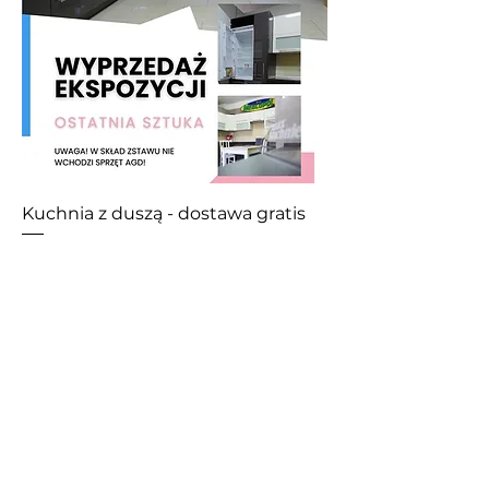
Kuchnia z duszą - dostawa gratis
Z.P.H.U.S.C.
"MEBLOPOL"
I.L.BREWKA