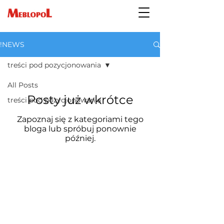
!NEWS
treści pod pozycjonowania
All Posts
Posty już wkrótce
treści pod pozycjonowania
Zapoznaj się z kategoriami tego
bloga lub spróbuj ponownie
później.
Z.P.H.U.S.C.
"MEBLOPOL"